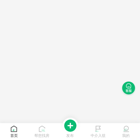
首页
帮您找房
发布
中介入驻
我的