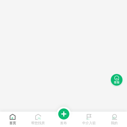
首页
帮您找房
发布
中介入驻
我的