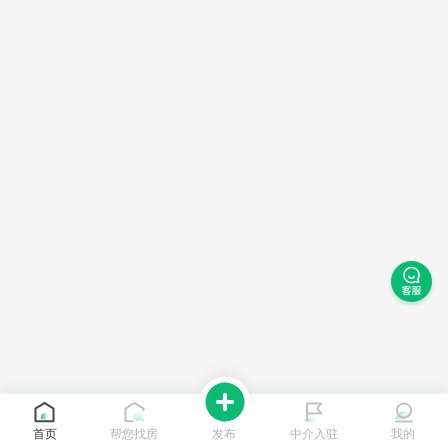
首页
帮您找房
发布
中介入驻
我的