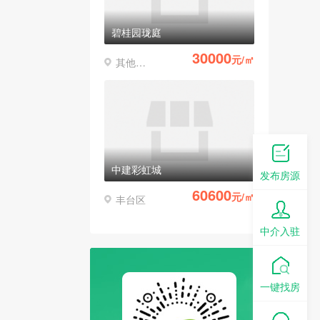
碧桂园珑庭
30000
元/㎡
其他区县
中建彩虹城
发布房源
60600
元/㎡
丰台区
中介入驻
一键找房