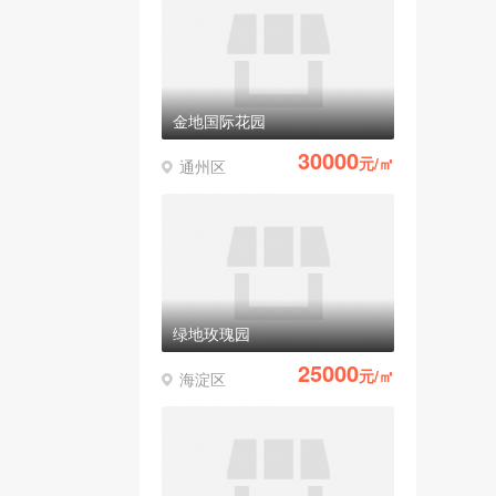
金地国际花园
30000
元/㎡
通州区
绿地玫瑰园
25000
元/㎡
海淀区