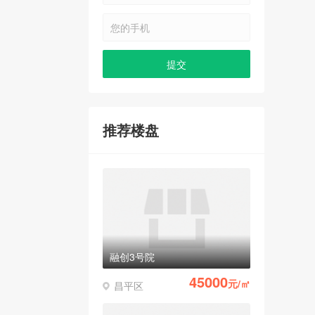
推荐楼盘
融创3号院
45000
元/㎡
昌平区