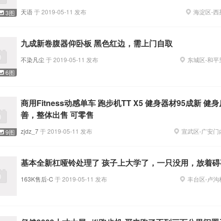
天语
于
2019-05-11
发布
海淀区
-
西
3图
九成新卷腹器仰卧板 黑色红边，需上门自取
不染凡尘
于
2019-05-11
发布
东城区
-
和平
6图
商用Fitness动感单车 跑步机TT X5 健身器材95成新 健
善，整体出售 可零售
zjdz_7
于
2019-05-11
发布
宣武区
-
广安门
9图
基本全新杠哑铃处理了 孩子上大学了，一只没用，放着碍
163K售后-C
于
2019-05-11
发布
丰台区
-
卢沟