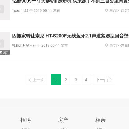
亿健9009十寸大屏wifi跑步机 买来跑了不到三百公里闲
1ceshi_22
于
2019-05-11
发布
丰台区
-
西客
因搬家转让索尼 HT-S200F无线蓝牙2.1声道紧凑型回音
镜花水月望不穿
于
2019-05-11
发布
崇文区
-
东花
3图
1
2
3
4
招聘
房产
相亲