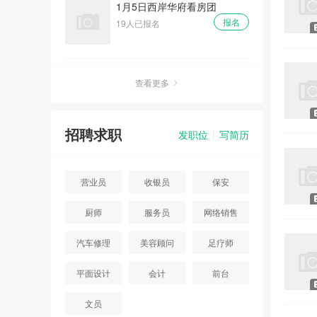
1月5日西岸华府看房团
报名
19人已报名
周末灿邦广场看房团
查看更多
报名
16人已报名
招聘求职
发职位
写简历
重阳节周末首开智慧社看房团
报名
11人已报名
营业员
收银员
保安
厨师
服务员
网络销售
七夕 - 浓情七月浪漫相约大型
相亲大会
汽车修理
美容顾问
足疗师
报名
10人已报名
平面设计
会计
前台
碧桂园高档别墅看房团
文员
报名