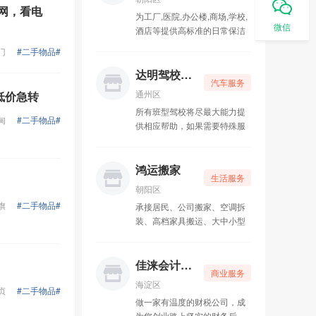
网，看电
为工厂,医院,办公楼,商场,学校,
吉祥家政保洁
05-15
微信
酒店等提供高标准的日常保洁
服务。及地毯清洁、大型工地
门
#二手物品#
凡鑫汽车美容
05-15
开荒、地板打蜡、皮革清洗、
各类场所消毒，专业大楼外墙
达明驾校58陪练
汽车服务
盛邦昌达科技
05-15
清洗，石材翻新、高空刷漆、
通州区
低价急转
等业务
所有班型驾校将尽最大能力提
达人专业贷款
05-10
甸
#二手物品#
供相应帮助，如果需要特殊服
务事项可电话直接联系驾校负
二手家具回收
05-10
责人。温馨提示：可分期付款
首付1000元零利率，科目一考
鸿运搬家
达明驾校58陪练
05-10
生活服务
试当天补齐尾款，可开具驾校
朝阳区
正规发票
旗
#二手物品#
承接居民、公司搬家、空调拆
鸿运搬家
05-10
装、高档家具搬运、大中小型
企业搬家、搬厂、搬公司、搬
机械、搬钢琴等搬运业务，有
大小货车出租，长短途运输，
佳涞会计代账
商业服务
车辆丰富，贴心服务，价格更
海淀区
贞
#二手物品#
贴心！恭候你的来电！
做一家有温度的财税公司，成
为您创业路上坚实的财务后