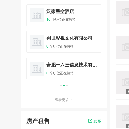
10人已报名
料店
汉家星空酒店
吉
10
个职位正在热招
0
个
爱情初体验 - “心有灵犀、姻缘
一线牵”相亲会
报名
32人已报名
咖啡之翼品牌管理有限公司
创世影视文化有限公司
链
0
个职位正在热招
6
个
全城热恋 - 庙会遇到爱大型相
亲主体派对
整形
合肥一六三信息技术有限公司
花
报名
100人已报名
3
个职位正在热招
5
个
非诚勿扰 - 传情天使相亲派对
相亲会
报名
20人已报名
查看更多
房产租售
发布