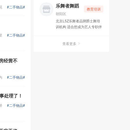
生真正领略瑜伽真谛，走进瑜
乐舞者舞蹈
苑
#二手物品#
教育培训
伽身心灵的修行。当然一个月
朝阳区
的学习之后，还需要以后更精
北京L5Z乐舞者品牌爵士舞培
进的习练，才能真正成为一名
训机构 适合想成为艺人专职伴
合格的瑜伽分享者。
舞，舞蹈演员。想就职舞蹈行
里
#二手物品#
业的。或有理想自己创办舞社
查看更多
的舞者！均可报此班，颁发国
家承认教练证书 专业班优秀学
员推荐就业
身房经营不
内
#二手物品#
事处理了！
桥
#二手物品#