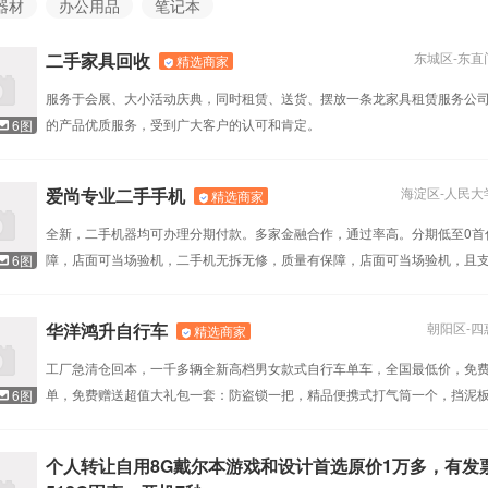
器材
办公用品
笔记本
二手家具回收
东城区
-
东直
精选商家
服务于会展、大小活动庆典，同时租赁、送货、摆放一条龙家具租赁服务公
的产品优质服务，受到广大客户的认可和肯定。
6图
爱尚专业二手手机
海淀区
-
人民大
精选商家
全新，二手机器均可办理分期付款。多家金融合作，通过率高。分期低至0首
障，店面可当场验机，二手机无拆无修，质量有保障，店面可当场验机，且支
6图
天包换，一年保修。
华洋鸿升自行车
朝阳区
-
四
精选商家
工厂急清仓回本，一千多辆全新高档男女款式自行车单车，全国最低价，免
单，免费赠送超值大礼包一套：防盗锁一把，精品便携式打气筒一个，挡泥
6图
用铃铛一个，调试工具一套
个人转让自用8G戴尔本游戏和设计首选原价1万多，有发