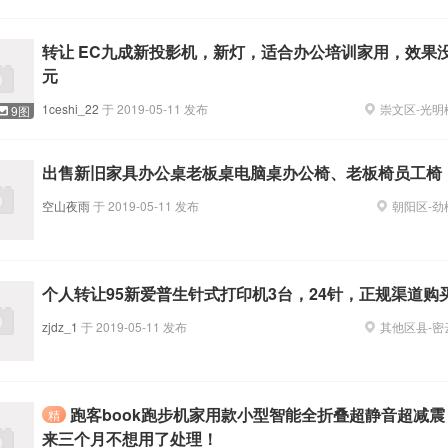
转让 EC九成新投影机，新灯，适合办公培训家用，效果没的说
元
1ceshi_22
于
2019-05-11
发布
崇文区
-
光明
9图
出售新旧家具办公桌老板桌电脑桌办公椅、老板椅员工椅
空山夜雨
于
2019-05-11
发布
朝阳区
-
劲
个人转让95新爱普生针式打印机3台，24针，正规渠道购
zjdz_1
于
2019-05-11
发布
其他区县
-
密
跑客book跑步机家用款小型智能全折叠超静音超减震 9
精
来三个月不想用了处理！