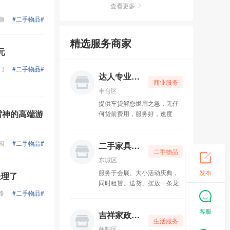
查看更多
顺
#二手物品#
卡普朗格盛世科技
05-10
精选服务商家
京派通二手车行
05-10
元
碌生家政
05-10
门
#二手物品#
达人专业贷款
商业服务
家济律所
05-10
丰台区
提供车贷解您燃眉之急，无任
挚诚博大教育
05-10
 雷神的高端游
何贷前费用，服务好，速度
快，当时‌‌放款，公司只做资金
明图新视文化传媒
05-10
批发，固定点位，保证全北
园
#二手物品#
京，所有贷款都是先息后本，
二手家具回收
二手物品
还款无压力
俊超车行
05-10
东城区
服务于会展、大小活动庆典，
发布
处理了
润泽幽居瑜伽
05-15
同时租赁、送货、摆放一条龙
路
#二手物品#
家具租赁服务公司，凭借质优
乐舞者舞蹈
05-15
价廉的产品优质服务，受到广
客服
大客户的认可和肯定。
吉祥家政保洁
生活服务
工商注册一条龙
05-15
朝阳区