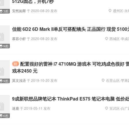
512G固态，开机7秒
安然如斯
于
2020-08-20
发布
通州区
-
永
3图
佳能 6D2 6D Mark II单反可搭配镜头 正品国行 现货 5100
慕容小虾
于
2020-08-20
发布
西城区
-
阜成
9图
配置很好的雷神 i7 4710MQ 游戏本 可吃鸡成色很好
精
戏本2450 元
莫文浅语
于
2019-10-20
发布
石景山区
-
苹果
9图
9成新联想品牌笔记本 ThinkPad E575 笔记本电脑 低价
迷鹿
于
2019-05-11
发布
宣武区
-
白广
6图