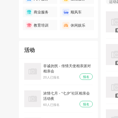
运动
爱情初体验 - “心有灵犀、姻缘
商业服务
顺风车
一线牵”相亲会
报名
32人已报名
教育培训
休闲娱乐
全城热恋 - 庙会遇到爱大型相
亲主体派对
活动
报名
100人已报名
非诚勿扰 - 传情天使相亲派对
相亲会
报名
20人已报名
浓情七月 - “七夕”社区相亲会
活动夜
报名
60人已报名