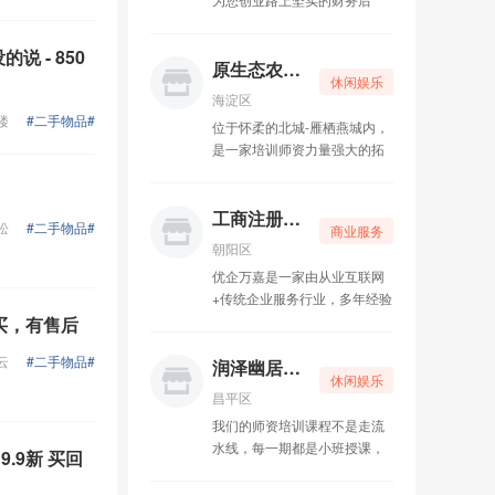
盾，为您解决公司经营中遇到
的各种财税问题。我们秉承“己
 - 850
欲立而立人，己欲达而达人”的
原生态农家乐
休闲娱乐
经营理念，先人后己，共创共
海淀区
赢。
楼
#二手物品#
位于怀柔的北城-雁栖燕城内，
是一家培训师资力量强大的拓
展公司，致力于为广大客户量
身定制团建、集体娱乐休闲、
户外及室内拓展训练活动。
工商注册一条龙
松
#二手物品#
商业服务
朝阳区
优企万嘉是一家由从业互联网
+传统企业服务行业，多年经验
团队亲力打造，专注为中小微
买，有售后
企业提供工商代理、财税记
云
#二手物品#
账、资质申请、知识产权等企
润泽幽居瑜伽
休闲娱乐
业全生命周期的一站式企业服
昌平区
务公司。
我们的师资培训课程不是走流
水线，每一期都是小班授课，
.9新 买回
老师带着传承的理念，关注每
一位学生，精心培育，引领学