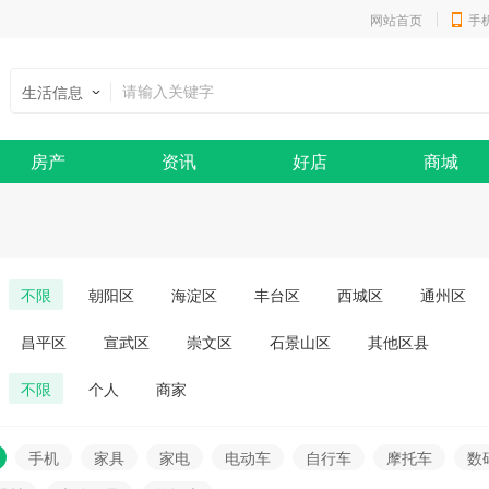
网站首页
手
生活信息
房产
资讯
好店
商城
不限
朝阳区
海淀区
丰台区
西城区
通州区
昌平区
宣武区
崇文区
石景山区
其他区县
不限
个人
商家
手机
家具
家电
电动车
自行车
摩托车
数