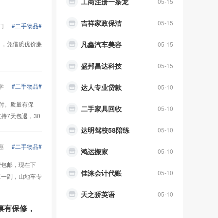
工商注册一条龙
05-15
吉祥家政保洁
05-15
门
#二手物品#
司，凭借质优价廉
凡鑫汽车美容
05-15
盛邦昌达科技
05-15
学
#二手物品#
达人专业贷款
05-10
付。质量有保
二手家具回收
05-10
持7天包退，30
达明驾校58陪练
05-10
惠
#二手物品#
鸿运搬家
05-10
费包邮，现在下
佳涞会计代账
05-10
板一副，山地车专
天之骄英语
05-10
票有保修，
原生态农家乐
05-10