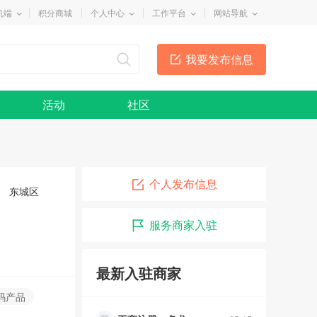
机端
积分商城
个人中心
工作平台
网站导航
我要发布信息
活动
社区
个人发布信息
东城区
服务商家入驻
俊超车行
05-10
润泽幽居瑜伽
05-15
最新入驻商家
乐舞者舞蹈
05-15
码产品