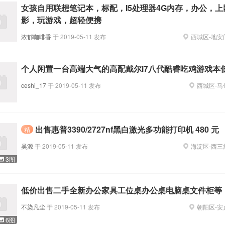
女孩自用联想笔记本，标配，I5处理器4G内存，办公，上
祥混沌
甘茶度甜品饮料店
影，玩游戏，超轻便携
职位正在热招
5
个职位正在热招
浓郁咖啡香
于
2019-05-11
发布
西城区
-
地安
家房地产有限公司
咖啡之翼品牌管理有限公司
个人闲置一台高端大气的高配戴尔i7八代酷睿吃鸡游戏本
职位正在热招
5
个职位正在热招
ceshi_17
于
2019-05-11
发布
西城区
-
马
信美容体验中心
北京悦容丽人整形
职位正在热招
4
个职位正在热招
出售惠普3390/2727nf黑白激光多功能打印机 480 元
精
吴源
于
2019-05-11
发布
海淀区
-
西三
3图
低价出售二手全新办公家具工位桌办公桌电脑桌文件柜等
不染凡尘
于
2019-05-11
发布
朝阳区
-
安
6图