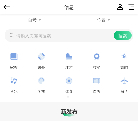
信息
自考
位置
家教
课外
才艺
技能
舞蹈
音乐
学前
体育
自考
留学
新发布