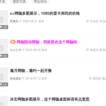
汗蒸
摄影写真
周边游玩
u+网咖多图展示，1080的显卡亲民的价格
夜阑风
于
2020-08-21
发布
丰台区
-
丰台
3图
网咖陪你网咖，我就喜欢这个网咖味
精
沁人心沛
于
2020-08-20
发布
海淀区
-
西北
9图
邀月网咖，邀约一起开撸
政能量医
于
2019-05-12
发布
通州区
-
梨
6图
冰玄网咖多图展示，这个网咖桌面标语有点意思