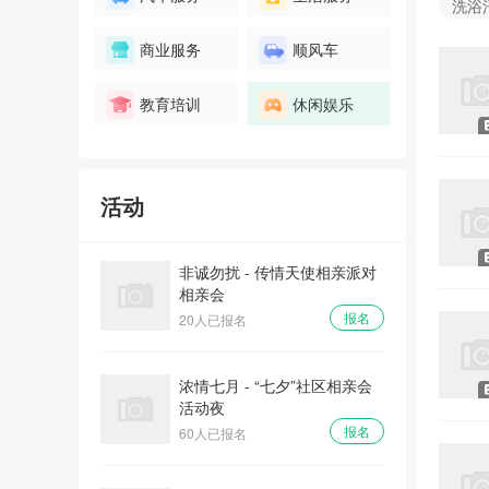
报名
洗浴
32人已报名
商业服务
顺风车
全城热恋 - 庙会遇到爱大型相
亲主体派对
教育培训
休闲娱乐
报名
100人已报名
非诚勿扰 - 传情天使相亲派对
活动
相亲会
报名
20人已报名
浓情七月 - “七夕”社区相亲会
活动夜
报名
60人已报名
1月5日西岸华府看房团
报名
19人已报名