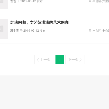
左老
于
2019-05-12
发布
丰台区
-
六里
红猪网咖，文艺范满满的艺术网咖
潘学青
于
2019-05-12
发布
丰台区
-
丰台
1