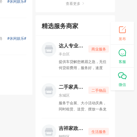
卡普朗格盛世科技
桥
#休闲娱乐#
05-10
查看更多
京派通二手车行
05-10
精选服务商家
碌生家政
05-10
路
#休闲娱乐#
发布
家济律所
05-10
达人专业贷款
商业服务
丰台区
挚诚博大教育
05-10
客服
提供车贷解您燃眉之急，无任
何贷前费用，服务好，速度
明图新视文化传媒
05-10
快，当时‌‌放款，公司只做资金
批发，固定点位，保证全北
俊超车行
05-10
微信
京，所有贷款都是先息后本，
二手家具回收
二手物品
还款无压力
东城区
润泽幽居瑜伽
05-15
服务于会展、大小活动庆典，
乐舞者舞蹈
同时租赁、送货、摆放一条龙
05-15
家具租赁服务公司，凭借质优
价廉的产品优质服务，受到广
工商注册一条龙
05-15
大客户的认可和肯定。
吉祥家政保洁
生活服务
吉祥家政保洁
05-15
朝阳区