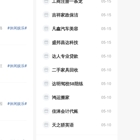
吉祥家政保洁
05-15
凡鑫汽车美容
05-15
路
#休闲娱乐#
盛邦昌达科技
05-15
达人专业贷款
05-10
二手家具回收
05-10
旺
#休闲娱乐#
达明驾校58陪练
05-10
鸿运搬家
05-10
佳涞会计代账
05-10
园
#休闲娱乐#
天之骄英语
05-10
原生态农家乐
05-10