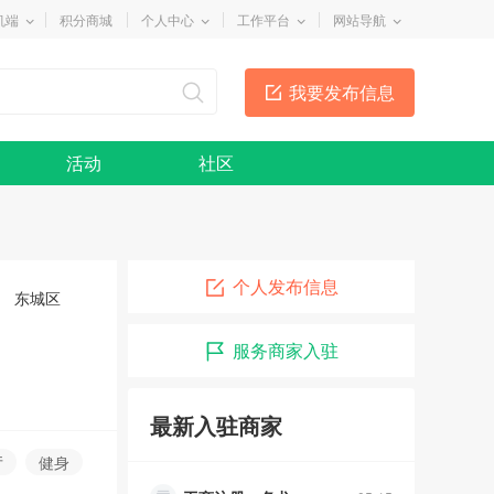
机端
积分商城
个人中心
工作平台
网站导航
我要发布信息
活动
社区
个人发布信息
东城区
俊超车行
05-10
服务商家入驻
润泽幽居瑜伽
05-15
乐舞者舞蹈
05-15
最新入驻商家
工商注册一条龙
05-15
厅
健身