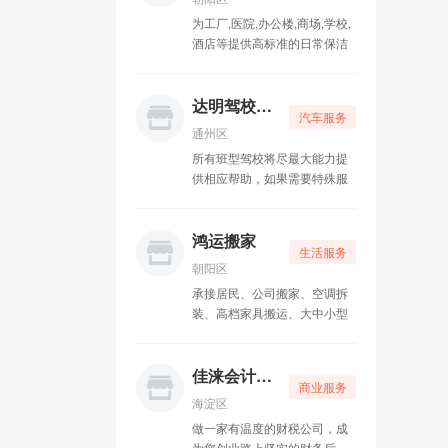
为工厂,医院,办公楼,商场,学校,
凡鑫汽车美容
05-15
酒店等提供高标准的日常保洁
服务。及地毯清洁、大型工地
开荒、地板打蜡、皮革清洗、
盛邦昌达科技
05-15
各类场所消毒，专业大楼外墙
达明驾校58陪练
汽车服务
清洗，石材翻新、高空刷漆、
达人专业贷款
05-10
通州区
等业务
所有班型驾校将尽最大能力提
二手家具回收
05-10
供相应帮助，如果需要特殊服
务事项可电话直接联系驾校负
达明驾校58陪练
05-10
责人。温馨提示：可分期付款
首付1000元零利率，科目一考
鸿运搬家
生活服务
试当天补齐尾款，可开具驾校
鸿运搬家
05-10
朝阳区
正规发票
承接居民、公司搬家、空调拆
装、高档家具搬运、大中小型
企业搬家、搬厂、搬公司、搬
机械、搬钢琴等搬运业务，有
大小货车出租，长短途运输，
佳涞会计代账
商业服务
车辆丰富，贴心服务，价格更
海淀区
贴心！恭候你的来电！
做一家有温度的财税公司，成
为您创业路上坚实的财务后