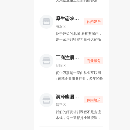
盾，为您解决公司经营中遇到
的各种财税问题。我们秉承“己
欲立而立人，己欲达而达人”的
原生态农家乐
休闲娱乐
经营理念，先人后己，共创共
海淀区
赢。
位于怀柔的北城-雁栖燕城内，
是一家培训师资力量强大的拓
展公司，致力于为广大客户量
身定制团建、集体娱乐休闲、
户外及室内拓展训练活动。
工商注册一条龙
商业服务
朝阳区
优企万嘉是一家由从业互联网
+传统企业服务行业，多年经验
团队亲力打造，专注为中小微
企业提供工商代理、财税记
账、资质申请、知识产权等企
润泽幽居瑜伽
休闲娱乐
业全生命周期的一站式企业服
昌平区
务公司。
我们的师资培训课程不是走流
水线，每一期都是小班授课，
老师带着传承的理念，关注每
一位学生，精心培育，引领学