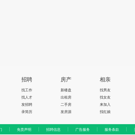
招聘
房产
相亲
找工作
新楼盘
找男友
找人才
出租房
找女友
发招聘
二手房
来加入
录简历
发房源
找红娘
们
免责声明
招聘信息
广告服务
服务条款