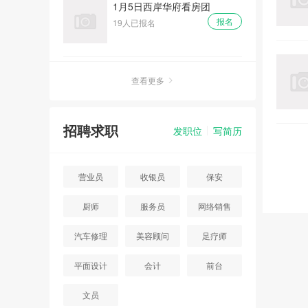
周末灿邦广场看房团
报名
16人已报名
查看更多
重阳节周末首开智慧社看房团
报名
11人已报名
招聘求职
发职位
写简历
七夕 - 浓情七月浪漫相约大型
营业员
收银员
保安
相亲大会
报名
10人已报名
厨师
服务员
网络销售
汽车修理
美容顾问
足疗师
碧桂园高档别墅看房团
报名
10人已报名
平面设计
会计
前台
文员