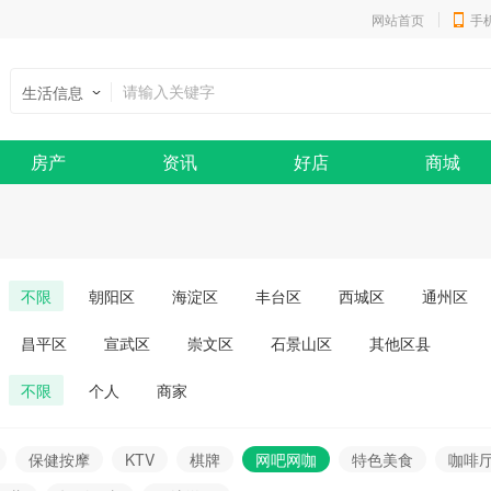
网站首页
手
生活信息
房产
资讯
好店
商城
不限
朝阳区
海淀区
丰台区
西城区
通州区
昌平区
宣武区
崇文区
石景山区
其他区县
不限
个人
商家
保健按摩
KTV
棋牌
网吧网咖
特色美食
咖啡