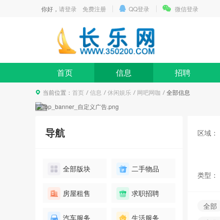
你好，
请登录
免费注册
QQ登录
微信登录
首页
信息
招聘
当前位置：
首页
信息
休闲娱乐
网吧网咖
全部信息
导航
区域：
碧桂园高档别墅看房团
报名
10人已报名
全部版块
二手物品
类型：
房屋租售
求职招聘
爱情初体验 - “心有灵犀、姻缘
全部
一线牵”相亲会
汽车服务
生活服务