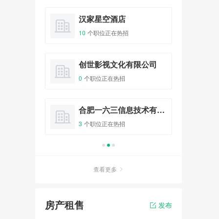
爱情初体验 - “心有灵犀、姻缘
一线牵”相亲会
料店
汉家星空酒店
吉
报名
32人已报名
10
个职位正在热招
0
个
全城热恋 - 庙会遇到爱大型相
亲主体派对
咖啡之翼品牌管理有限公司
创世影视文化有限公司
链
报名
100人已报名
0
个职位正在热招
6
个
非诚勿扰 - 传情天使相亲派对
整形
合肥一六三信息技术有限公司
花
相亲会
报名
20人已报名
3
个职位正在热招
5
个
查看更多
房产租售
发布