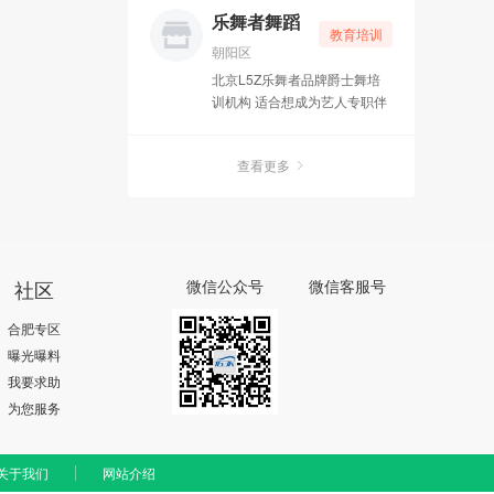
生真正领略瑜伽真谛，走进瑜
乐舞者舞蹈
教育培训
伽身心灵的修行。当然一个月
朝阳区
的学习之后，还需要以后更精
北京L5Z乐舞者品牌爵士舞培
进的习练，才能真正成为一名
训机构 适合想成为艺人专职伴
合格的瑜伽分享者。
舞，舞蹈演员。想就职舞蹈行
业的。或有理想自己创办舞社
查看更多
的舞者！均可报此班，颁发国
家承认教练证书 专业班优秀学
员推荐就业
社区
微信公众号
微信客服号
合肥专区
曝光曝料
我要求助
为您服务
关于我们
网站介绍